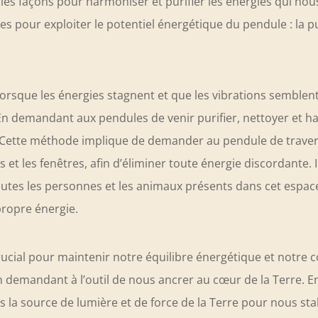
ples façons pour harmoniser et purifier les énergies qui nou
 pour exploiter le potentiel énergétique du pendule : la puri
orsque les énergies stagnent et que les vibrations semblent 
 En demandant aux pendules de venir purifier, nettoyer et h
. Cette méthode implique de demander au pendule de travers
 et les fenêtres, afin d’éliminer toute énergie discordante. 
tes les personnes et les animaux présents dans cet espace
propre énergie.
ucial pour maintenir notre équilibre énergétique et notre c
demandant à l’outil de nous ancrer au cœur de la Terre. En
 la source de lumière et de force de la Terre pour nous stab