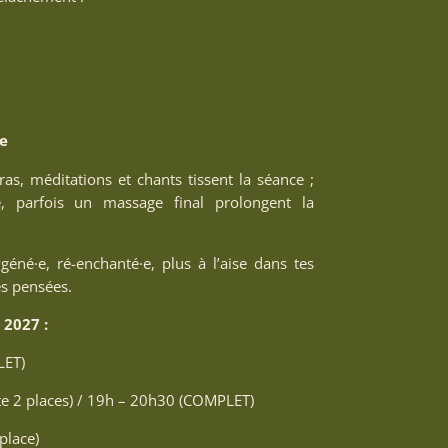
e
s, méditations et chants tissent la séance ;
, parfois un massage final prolongent la
éné·e, ré-enchanté·e, plus à l’aise dans tes
s pensées.
 2027 :
LET)
te 2 places) / 19h – 20h30 (COMPLET)
place)