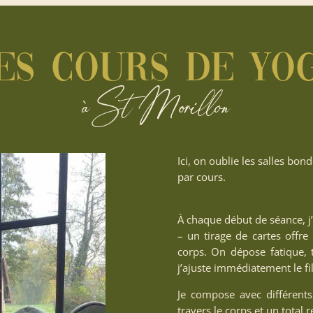
es cours de yo
à St Morillon
Ici, on oublie les salles b
par cours.
À chaque début de séance, j’
– un tirage de cartes offr
corps. On dépose fatique, t
j’ajuste immédiatement le fi
Je compose avec différent
travers le corps et un total 